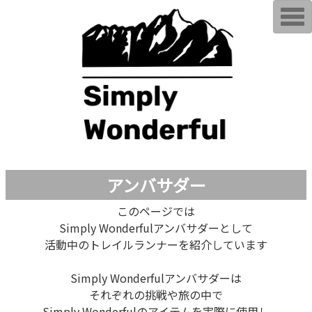
T
o
g
g
l
e
n
a
v
i
g
a
t
i
o
n
アンバサダー
このページでは
Simply Wonderfulアンバサダーとして
活動中のトレイルランナーを紹介しています
Simply Wonderfulアンバサダーは
それぞれの挑戦や旅の中で
Simply Wonderfulのアイテムを実際に使用し